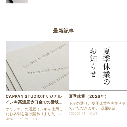
最新記事
CAPPAN STUDIOオリジナル
夏季休業（2026年）
インキ高濃度赤口金での活版名
下記の通り、夏季休業を実施させ
刺
ていただきます。 淀屋橋店 通
オリジナルの活版インキを使用し
常営業いたします。 奈良店 8月
たお名刺を請け賜わりました。
2026.08.01
NEWS
16日（日）～8月20日（木）まで
用紙は新バフン紙Nのきぬを使用
2026.08.02
WORKS
休業いたします。 京都活版印刷
しました。 印刷は片面1色を強い