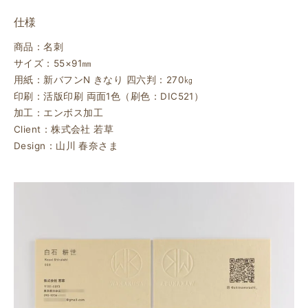
仕様
商品：名刺
サイズ：55×91㎜
用紙：新バフンN きなり 四六判：270㎏
印刷：活版印刷 両面1色（刷色：DIC521）
加工：エンボス加工
Client：株式会社 若草
Design：山川 春奈さま