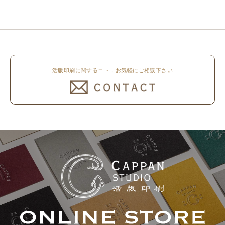
所 8月8日（土）～8月16日
印圧で活版印刷で仕上げました。
（日）まで休業いたします。 オ
刷色は、CAPPANSTUDIOオリジ
ンラ..
ナルの高濃度赤口金インキを使..
活版印刷に関するコト，お気軽にご相談下さい