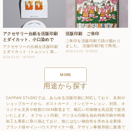
アクセサリー台紙を活版印刷
活版印刷 ご朱印
とダイカット、小口染めで
ご朱印を活版印刷で請け賜わり
ました。 活版印刷7色で再現さ
アクセサリーの台紙を活版印刷
せて頂きました。 本機色校正で
とダイカット（トムソン）加
2026.03.24
WORKS
確認頂き、本生産にてお納めし
工、そして小口染めで請け賜わ
2026.05.07
WORKS
ました。 Client：日蓮宗 寶珠山
りました。 アクセサリーが取り
延命院 Design：water_planet
付けて完成するアクセサリー台
紙となっています。 仕様 商
MORE
品：アクセサリー台紙 サイズ：
W63×H60mmに入..
用途から探す
CAPPAN STUDIOでは、あらゆる活版印刷に対応しており、名刺や
ショップカードから、ポストカード、インビテーション、封筒、オ
リジナル文具や雑貨のOEM製造まで、幅広い印刷物を高品質で提供
いたします。
オフセット印刷、デジタル印刷を始め特殊印刷や特殊
加工も豊富に取り揃えており、他にはない独自性を求める企業様、
ブランド様やインハウスデザイナー様、デザイン事務所様に最適で