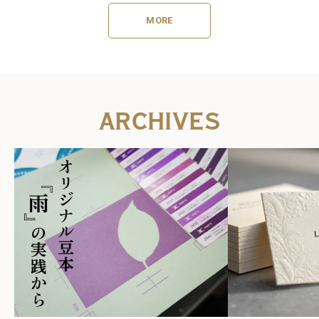
工大全】 「あなたの会社の一番
王道の定番スポットまで、京都
得意な印刷加工を教えてくださ
の魅力をぎゅっと詰め込んだ一
MORE
い！」という問いに応えてくれ
冊。
た、日本全国の印刷..
ARCHIVES