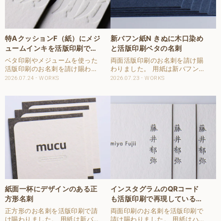
特AクッションF（紙）にメジ
新バフン紙N きぬに木口染め
ュームインキを活版印刷で使
と活版印刷ベタの名刺
用した名刺
ベタ印刷やメジュームを使った
両面活版印刷のお名刺を請け賜
活版印刷のお名刺を請け賜わり
わりました。 用紙は新バフン紙
ました。 用紙は特Aクッション
Nのきぬを使用しました。 活版
2026.07.24
WORKS
2026.07.23
WORKS
F 0.8 シロを使用しました。 印
印刷で両面1色を印刷しまし
刷は表2色、裏1色で再現してい
た。 刷色はDICで特色のご指定
ます。 空押しのように見える箇
をいただきました。 片面は新バ
所は、メジュームインキと言っ
フン紙Nに活版印刷でベタを印
てほぼ透明..
刷しています。 ..
紙面一杯にデザインのある正
インスタグラムのQRコード
方形名刺
も活版印刷で再現している名
刺
正方形のお名刺を活版印刷で請
両面印刷のお名刺を活版印刷で
け賜わりました。 用紙は新バフ
請け賜わりました。 用紙はハー