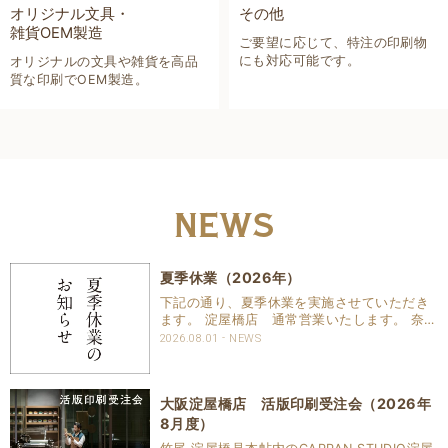
オリジナル文具・
その他
雑貨OEM製造
ご要望に応じて、特注の印刷物
にも対応可能です。
オリジナルの文具や雑貨を高品
質な印刷でOEM製造。
NEWS
夏季休業（2026年）
下記の通り、夏季休業を実施させていただき
ます。 淀屋橋店 通常営業いたします。 奈良
店 8月16日（日）～8月20日（木）まで休業
2026.08.01
NEWS
いたします。 京都活版印刷所 8月8日（土）
～8月16日（日）まで休業いたします。 オン
ラ..
大阪淀屋橋店 活版印刷受注会（2026年
8月度）