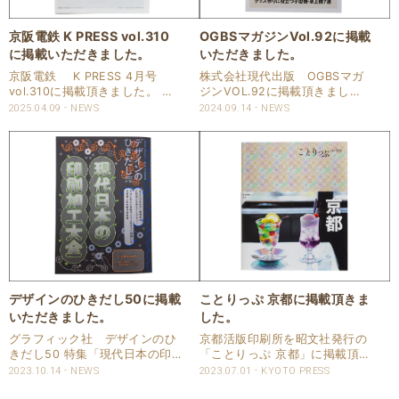
京阪電鉄 K PRESS vol.310
OGBSマガジンVol.92に掲載
に掲載いただきました。
いただきました。
京阪電鉄 K PRESS 4月号
株式会社現代出版 OGBSマガ
vol.310に掲載頂きました。 ■
ジンVOL.92に掲載頂きまし
発行/2025年4月
た。 ■発行/2024年9月
2025.04.09
NEWS
2024.09.14
NEWS
デザインのひきだし50に掲載
ことりっぷ 京都に掲載頂きま
いただきました。
した。
グラフィック社 デザインのひ
京都活版印刷所を昭文社発行の
きだし50 特集「現代日本の印
「ことりっぷ 京都」に掲載頂き
刷加工大全」 に掲載頂きまし
ました。 ■発売日：2023年6月
2023.10.14
NEWS
2023.07.01
KYOTO PRESS
た。 特集は【現代日本の印刷加
22日 いま気になるテーマから