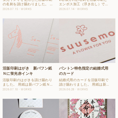
の名刺を請け賜わりました。 用
エンボス加工（浮き出し）で請
紙は気包紙U-FSディープラフを
け賜わりました。 用紙はハーフ
2026.07.15
WORKS
2026.07.14
WORKS
使用しました。 片面2色を活版
エア コットンを使用しました。
印刷で再現しました。 刷色は、
エンボス加工は2名様共通で
蛍光ピンクとスミで印刷してい
す。 印刷部分は活版印刷1色で
ます。 QRコードも勿論活版印
それぞれ違う色を特色で指定頂
刷で再現して..
きました。 エンボ..
活版印刷はがき 新バフン紙
パントン特色指定の結婚式用
Ｎに蛍光赤インキ
のカード
活版印刷のはがきを請け賜わり
結婚式用のカードを活版印刷で
ました。 用紙は新バフン紙Ｎの
請け賜わりました。 用紙は新バ
きぬを使用しました。 両面１色
フン紙Nのきぬを使用しまし
2026.07.10
WORKS
2026.06.28
WORKS
を活版印刷で仕上げました。 刷
た。 両面共に1色を活版印刷し
色は、両面ともに蛍光赤インキ
ました。 刷色はパントンで特色
で活版印刷しました。 新バフン
指定いただきました。 QRコー
紙Ｎ きぬは四六判：270㎏で厚
ド部分も活版印刷のパントン特
みは約0.5..
色で印刷しています..