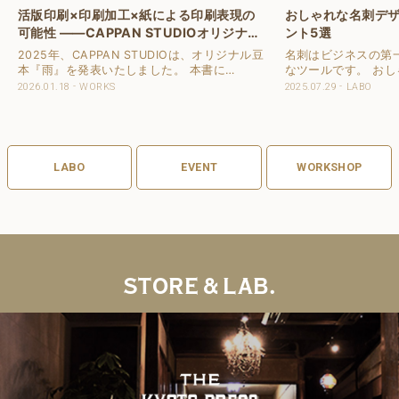
活版印刷×印刷加工×紙による印刷表現の
おしゃれな名刺デ
可能性 ——CAPPAN STUDIOオリジナル
ント5選
豆本『雨』の実践から
2025年、CAPPAN STUDIOは、オリジナル豆
名刺はビジネスの第
本『雨』を発表いたしました。 本書に
なツールです。 お
は、“雨”から連想される18のシーンを描いた
に入れたいと考えて
2026.01.18
WORKS
2025.07.29
LABO
グラフィックを収録し、デザインの意図や印
しかし、どのように
刷手法をまとめた解説紙を添付。各シーンの
てる名刺を作ること
世界観..
この記事では名..
LABO
EVENT
WORKSHOP
STORE & LAB.