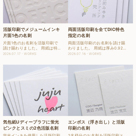
活版印刷でメジュームインキ
両面活版印刷を全てDIC特色
片面1色の名刺
指定の名刺
片面1色のお名刺を活版印刷で
両面活版印刷のお名刺を請け賜
請け賜わりました。 用紙は特Ａ
わりました。 用紙は厚み0.92
クッションＦ 0.8 シロを使用し
㎜あるスノーブル-FS L判
2026.07.17
WORKS
2026.07.16
WORKS
ました。 印刷は片面を活版印刷
545.5㎏を使用しました。 米坪
1色で強い印圧で仕上げまし
表記では620gsmとなります。
た。 印刷にはメジュームインキ
両面微塗工の貼合品となりま
で印刷しました。 ほぼ透明に近
す。 印刷は表面2色、裏面1色
いインキとな..
を活版印..
気包紙Uディープラフに蛍光
エンボス（浮き出し）と活版
ピンクとスミの2色活版名刺
印刷の名刺
蛍光インキを使用した活版印刷
2名様分のお名刺を活版印刷と