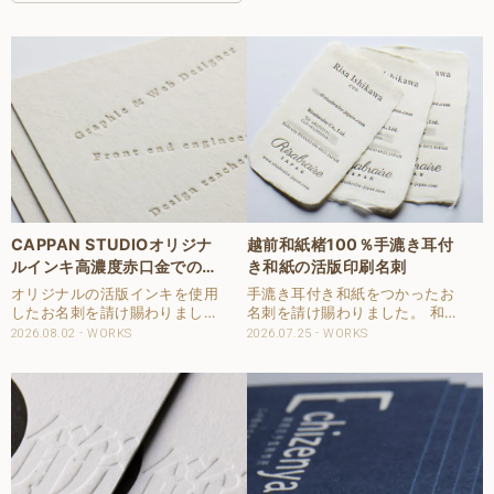
CAPPAN STUDIOオリジナ
越前和紙楮100％手漉き耳付
ルインキ高濃度赤口金での活
き和紙の活版印刷名刺
版名刺
オリジナルの活版インキを使用
手漉き耳付き和紙をつかったお
したお名刺を請け賜わりまし
名刺を請け賜わりました。 和紙
た。 用紙は新バフン紙Nのきぬ
は、人間国宝九代岩野市兵衛氏
2026.08.02
WORKS
2026.07.25
WORKS
を使用しました。 印刷は片面1
監修の手漉き耳付き和紙です。
色を強い印圧で活版印刷で仕上
片面1色を活版印刷で強い印圧
げました。 刷色は、
で再現しています。 仕様 商
CAPPANSTUDIOオリジナルの
品：名刺 サイズ：55ⅹ91㎜ 用
高濃度赤口金インキを使..
紙：越前和紙 ..