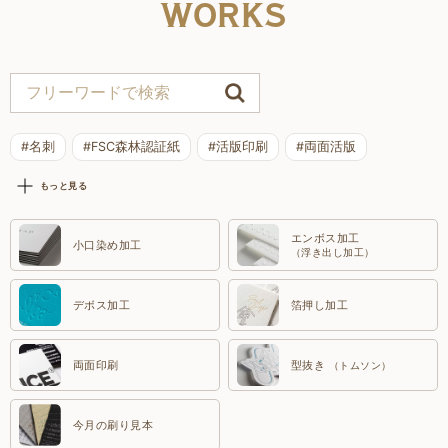
WORKS
#名刺
#FSC森林認証紙
#活版印刷
#両面活版
#特色印刷
もっと見る
エンボス加工
小口染め加工
（浮き出し加工）
デボス加工
箔押し加工
両面印刷
型抜き
（トムソン）
今月の刷り見本