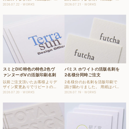
ン紙Nきぬを使用しました。 印
フエア コットンを使用しまし
2026.07.22
WORKS
2026.07.21
WORKS
刷は表2色、裏1色を活版印刷で
た。 両面ともに活版印刷で1色
再現しています。 周りの縁があ
を印刷しています。 刷色はマッ
り塗り足しのあるデザインとな
トスミインキを指定頂きまし
ります。 縁のあるデザインの場
た。 インスタグラムの細かい
合、断裁機の構..
QRコードも活版印刷..
スミとDIC特色の特色2色ヴ
パミス ホワイトの活版名刺を
ァンヌーボVの活版印刷名刺
2名様分同時ご注文
以前ご注文頂いたお客様よりデ
2名様分のお名刺を活版印刷で
ザイン変更ありでリピートのご
請け賜わりました。 用紙はパミ
注文を頂きました。 用紙はヴァ
ス ホワイトを使用しました。
2026.07.20
WORKS
2026.07.19
WORKS
ンヌーボV-FS ホワイトを使用
1960年から発売しているロング
しました。 ラフグロスの代表的
セラーの用紙です。 軽石
な高級感のある用紙です。 片面
（Pumice）をイメージした紙で
2色を活版印刷で仕上げまし
す。 印刷は片面1色を強い印圧
た。 しっかりと..
で活版印刷で..