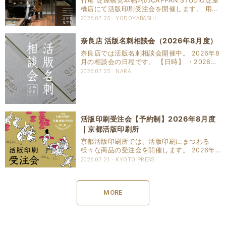
竹尾 淀屋橋見本帖内のCAPPAN STUDIO淀屋
橋店にて活版印刷受注会を開催します。 用紙
は竹尾スタッフさんに、印刷に関することは
2026.07.25
YODOYABASHI
弊社にて様々なアドバイスが出来ればと思っ
ています。 【日程】 2026年8月 1日..
奈良店 活版名刺相談会（2026年8月度）
奈良店では活版名刺相談会開催中。 2026年8
月の相談会の日程です。 【日時】 ・2026年
8月4日（火）13:00-16:00 ・2026年8月22
2026.07.25
NARA
日（土）13:00-16:00 ・2026年8月25日
（火）13:00..
活版印刷受注会【予約制】2026年8月度
｜京都活版印刷所
京都活版印刷所では、活版印刷にまつわる
様々な商品の受注会を開催します。 2026年8
月は1回開催いたします。 事前ご予約での対
2026.07.21
KYOTO PRESS
応となります。 2026年8月29日（土）15時
～18時 ご予約などお問合せは下記よりお願い
し..
MORE