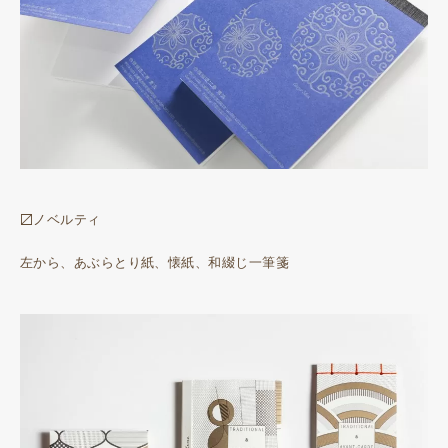
〼ノベルティ
左から、あぶらとり紙、懐紙、和綴じ一筆箋