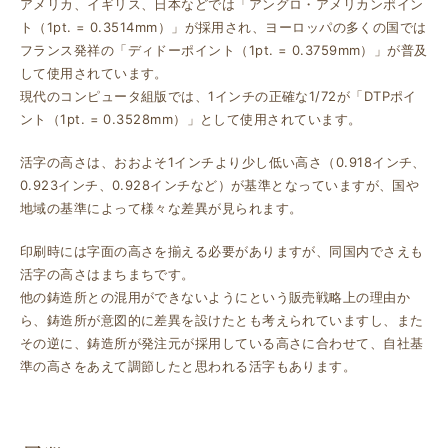
アメリカ、イギリス、日本などでは「アングロ・アメリカンポイン
ト（1pt. = 0.3514mm）」が採用され、ヨーロッパの多くの国では
フランス発祥の「ディドーポイント（1pt. = 0.3759mm）」が普及
して使用されています。
現代のコンピュータ組版では、1インチの正確な1/72が「DTPポイ
ント（1pt. = 0.3528mm）」として使用されています。
活字の高さは、おおよそ1インチより少し低い高さ（0.918インチ、
0.923インチ、0.928インチなど）が基準となっていますが、国や
地域の基準によって様々な差異が見られます。
印刷時には字面の高さを揃える必要がありますが、同国内でさえも
活字の高さはまちまちです。
他の鋳造所との混用ができないようにという販売戦略上の理由か
ら、鋳造所が意図的に差異を設けたとも考えられていますし、また
その逆に、鋳造所が発注元が採用している高さに合わせて、自社基
準の高さをあえて調節したと思われる活字もあります。