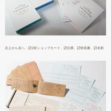
左上から右へ、〼2折ショップカード、〼伝票、〼領収書、〼名刺