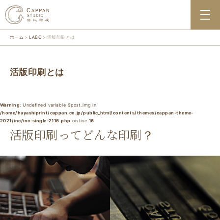
ホーム
LABO
活版印刷とは
活版印刷とは
Warning
: Undefined variable $post_img in
/home/hayashiprint/cappan.co.jp/public_html/contents/themes/cappan-theme-
2021/inc/inc-single-2116.php
on line
16
活版印刷ってどんな印刷？