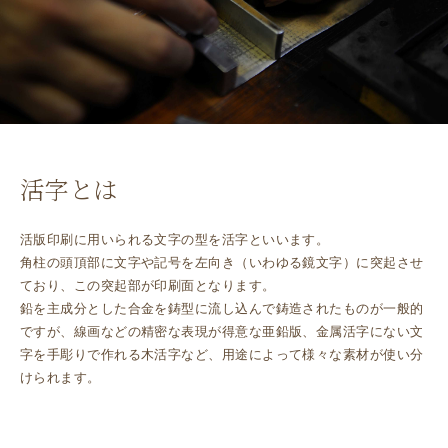
活字とは
活版印刷に用いられる文字の型を活字といいます。
角柱の頭頂部に文字や記号を左向き（いわゆる鏡文字）に突起させ
ており、この突起部が印刷面となります。
鉛を主成分とした合金を鋳型に流し込んで鋳造されたものが一般的
ですが、線画などの精密な表現が得意な亜鉛版、金属活字にない文
字を手彫りで作れる木活字など、用途によって様々な素材が使い分
けられます。