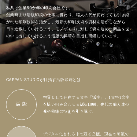
私共は創業60余年の印刷会社です。
創業時より活版印刷の仕事に携わり、職人の代が変わっても引き継
がれた印刷技術を活かし、最新の印刷技術や資材を活かしながら
日々進歩していけるよう、モノづくりに対して魂を込めた商品を世
の中に出していけるよう活版の昇華を目指し研鑽しています。
CAPPAN STUDIOが目指す活版印刷とは
物質として存在する文字「活字」。1文字1文字
活 版
を拾い組み合わせる活版印刷。先代の職人達の
魂や熟練の技術を引き継ぐ。
デジタル化される中で蘇る凸版。現在の潮流で