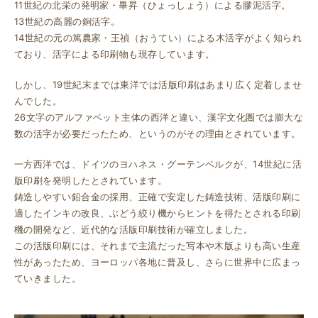
11世紀の北栄の発明家・畢昇（ひょっしょう）による膠泥活字。
13世紀の高麗の銅活字。
14世紀の元の篤農家・王禎（おうてい）による木活字がよく知られ
ており、活字による印刷物も現存しています。
しかし、19世紀末までは東洋では活版印刷はあまり広く定着しませ
んでした。
26文字のアルファベット主体の西洋と違い、漢字文化圏では膨大な
数の活字が必要だったため、というのがその理由とされています。
一方西洋では、ドイツのヨハネス・グーテンベルクが、14世紀に活
版印刷を発明したとされています。
鋳造しやすい鉛合金の採用、正確で安定した鋳造技術、活版印刷に
適したインキの改良、ぶどう絞り機からヒントを得たとされる印刷
機の開発など、近代的な活版印刷技術が確立しました。
この活版印刷には、それまで主流だった写本や木版よりも高い生産
性があったため、ヨーロッパ各地に普及し、さらに世界中に広まっ
ていきました。