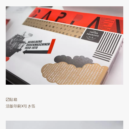
〼貼箱
活版印刷X引き箔