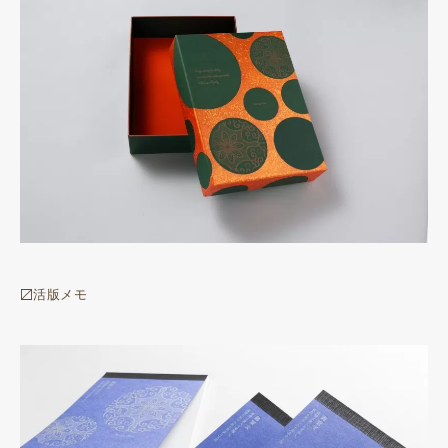
〼活版メモ