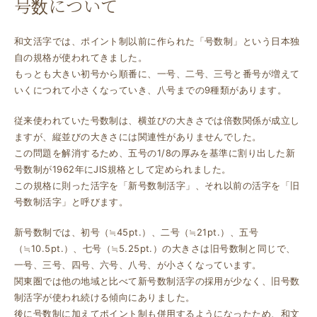
号数について
和文活字では、ポイント制以前に作られた「号数制」という日本独
自の規格が使われてきました。
もっとも大きい初号から順番に、一号、二号、三号と番号が増えて
いくにつれて小さくなっていき、八号までの9種類があります。
従来使われていた号数制は、横並びの大きさでは倍数関係が成立し
ますが、縦並びの大きさには関連性がありませんでした。
この問題を解消するため、五号の1/8の厚みを基準に割り出した新
号数制が1962年にJIS規格として定められました。
この規格に則った活字を「新号数制活字」、それ以前の活字を「旧
号数制活字」と呼びます。
新号数制では、初号（≒45pt.）、二号（≒21pt.）、五号
（≒10.5pt.）、七号（≒5.25pt.）の大きさは旧号数制と同じで、
一号、三号、四号、六号、八号、が小さくなっています。
関東圏では他の地域と比べて新号数制活字の採用が少なく、旧号数
制活字が使われ続ける傾向にありました。
後に号数制に加えてポイント制も併用するようになったため、和文