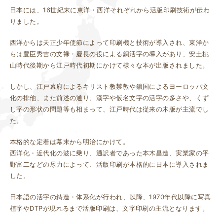
日本には、16世紀末に東洋・西洋それぞれから活版印刷技術が伝わ
りました。
西洋からは天正少年使節によって印刷機と技術が導入され、東洋か
らは豊臣秀吉の文禄・慶長の役による銅活字の導入があり、安土桃
山時代後期から江戸時代初期にかけて様々な本が出版されました。
しかし、江戸幕府によるキリスト教禁教や鎖国によるヨーロッパ文
化の排他、また前述の通り、漢字や仮名文字の活字の多さや、くず
し字の形状の問題等も相まって、江戸時代は従来の木版が主流でし
た。
本格的な定着は幕末から明治にかけて。
西洋化・近代化の波に乗り、通訳者であった本木昌造、実業家の平
野富二などの尽力によって、活版印刷が本格的に日本に導入されま
した。
日本語の活字の鋳造・体系化が行われ、以降、1970年代以降に写真
植字やDTPが現れるまで活版印刷は、文字印刷の主流となります。