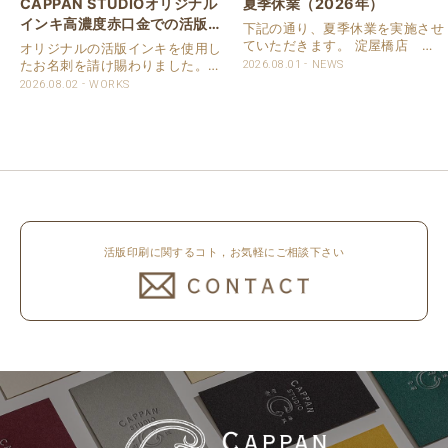
CAPPAN STUDIOオリジナル
夏季休業（2026年）
インキ高濃度赤口金での活版名
下記の通り、夏季休業を実施させ
刺
ていただきます。 淀屋橋店 通
オリジナルの活版インキを使用し
常営業いたします。 奈良店 8月
たお名刺を請け賜わりました。
2026.08.01
NEWS
16日（日）～8月20日（木）まで
用紙は新バフン紙Nのきぬを使用
2026.08.02
WORKS
休業いたします。 京都活版印刷
しました。 印刷は片面1色を強い
所 8月8日（土）～8月16日
印圧で活版印刷で仕上げました。
（日）まで休業いたします。 オ
刷色は、CAPPANSTUDIOオリジ
ンラ..
ナルの高濃度赤口金インキを使..
活版印刷に関するコト，お気軽にご相談下さい