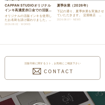
CAPPAN STUDIOオリジナル
夏季休業（2026年）
インキ高濃度赤口金での活版名
下記の通り、夏季休業を実施させ
刺
ていただきます。 淀屋橋店 通
オリジナルの活版インキを使用し
常営業いたします。 奈良店 8月
たお名刺を請け賜わりました。
2026.08.01
NEWS
16日（日）～8月20日（木）まで
用紙は新バフン紙Nのきぬを使用
2026.08.02
WORKS
休業いたします。 京都活版印刷
しました。 印刷は片面1色を強い
所 8月8日（土）～8月16日
印圧で活版印刷で仕上げました。
（日）まで休業いたします。 オ
刷色は、CAPPANSTUDIOオリジ
ンラ..
ナルの高濃度赤口金インキを使..
活版印刷に関するコト，お気軽にご相談下さい