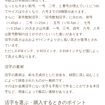
号数は日本独自の単位です。
もっとも大きい初号、一号、二号、と番号が増えていくにつれ
てサイズは小さくなり、八号までの9種類があります。
さらに「新号数制活字」「旧号数制活字」に分かれ、初号
（≒45pt.）、二号（≒21pt.）、五号（≒10.5pt.）、七号
（≒5.25pt.）の大きさは共通、一号、三号、四号、六号、八号
は新号数制のほうが小さいといった違いがあります。
活字の高さはおおよそ1インチより少し低い高さが基準とされ
ています。
ただし0.918インチ、0.923インチ、0.928インチなど国によっ
て高さも異なります。
活字の素材
活字の素材は、鉛を主成分とした合金を、鋳型に流し込むこと
によって鋳造されたものが一般的です。
そのほか金属活字にない文字を手彫りで作ることができる木活
字など、用途によって幅広い素材があります。
活字を選ぶ・購入するときのポイント