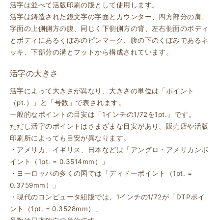
活字は並べて活版印刷の版として使用します。
活字は鋳造された鏡文字の字面とカウンター、四方部分の肩、
字面の上側側方の腹、同じく下側側方の背、左右側面のボディ
とボディにあるくぼみのピンマーク、腹の下のくぼみであるネ
ッキ、下部分の溝とフットから構成されています。
活字の大きさ
活字によって大きさが異なり、大きさの単位は「ポイント
（pt.）」と「号数」で表されます。
一般的なポイントの目安は「1インチの1/72を1pt.」です。
ただし活字のポイントはさまざまな目安があり、販売店や活版
印刷所によっても目安が異なります。
・アメリカ、イギリス、日本などは「アングロ・アメリカンポ
イント（1pt. = 0.3514mm）」
・ヨーロッパの多くの国では「ディドーポイント（1pt. =
0.3759mm）」
・現代のコンピュータ組版では、1インチの1/72が「DTPポイ
ント（1pt. = 0.3528mm）」