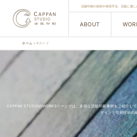
活版印刷の技術や表現手法、活版に適し
ABOUT
WOR
ホーム
#カード
CAPPAN STUDIOのWORKSページでは、多様な活版印刷事例をご
ザインと印刷技術の