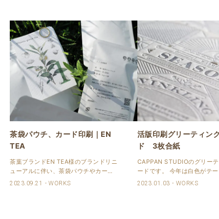
茶袋パウチ、カード印刷｜EN
活版印刷グリーティン
TEA
ド 3枚合紙
茶葉ブランドEN TEA様のブランドリニ
CAPPAN STUDIOのグリ
ューアルに伴い、茶袋パウチやカード
ードです。 今年は白色がテ
を請け賜わりました。 ブランド感を再
事で、NTラシャの3種類の白
2023.09.21
WORKS
2023.01.03
WORKS
現するためにハードルの高い印刷・加
無垢、スノーホワイト）を3
工内容のリクエストを頂き、何度かテ
た用紙を使っています。 活
ストを繰り返し納品に至る事が出来ま
丸加工を優しい雰囲気に仕上が
した。 ..