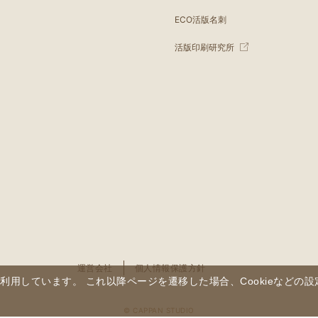
ECO活版名刺
活版印刷研究所
運営会社
個人情報保護方針
を利用しています。 これ以降ページを遷移した場合、Cookieなど
© CAPPAN STUDIO