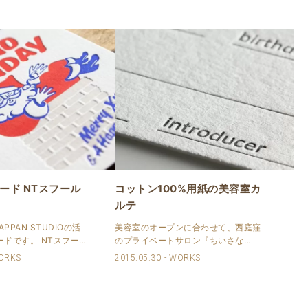
ード NTスフール
コットン100%用紙の美容室カ
ルテ
! CAPPAN STUDIOの活
美容室のオープンに合わせて、西庭窪
ドです。 NTスフー
のプライベートサロン『ちいさな
て印刷しました。 活版
maison』のオーナーさまより、活版の
ORKS
2015.05.30
WORKS
（ﾊﾟﾝﾄﾝ）指定となりま
カルテのご注文を頂きました。 お問合
.
せのメールの時から、こだわりが伝わ
ってくる方で、デザインの事、紙のこ
となど、ひと..