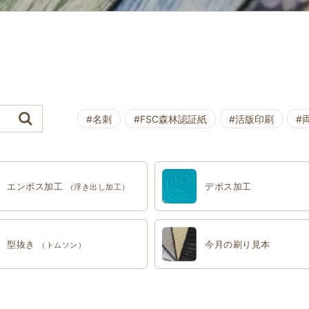
#名刺
#FSC森林認証紙
#活版印刷
#
エンボス加工
デボス加工
（浮き出し加工）
型抜き
今月の刷り見本
（トムソン）