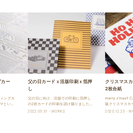
グカー
父の日カードｘ活版印刷ｘ箔押
クリスマスカ
し
2枚合紙
ーティングカ
父の日に向け、活版での印刷に箔押し
merry x’mas!
ーマという
の2折カードの印刷を請け賜りました。
版クリスマスカー
色（白、
アンティーク感のあるデザインで、ワ
ルを2枚合紙し
2022.05.31
WORKS
2020.12.25
W
枚合紙し
ンポイントで『thanks father』と箔押
印刷3色、PMS
版印刷、角
しが入っています。 東京のリーフワー
す。 2020 X’ma.
りまし..
クスカンパニーさまのデザインで..