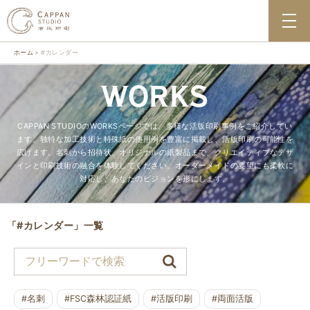
ホーム
#カレンダー
WORKS
CAPPAN STUDIOのWORKSページでは、多様な活版印刷事例をご紹介してい
ます。独特な加工技術と特殊紙の使用例を豊富に掲載し、活版印刷の可能性を
広げます。名刺から招待状、オリジナルの紙製品まで、クリエイティブなデザ
インと印刷技術の融合を体験してください。オーダーメイドの要望にも柔軟に
対応し、あなたのビジョンを形にします。
「#カレンダー」一覧
#名刺
#FSC森林認証紙
#活版印刷
#両面活版