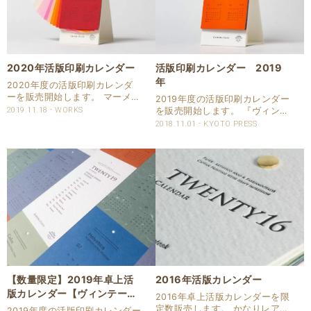
2020年活版印刷カレンダー
活版印刷カレンダー 2019
年
2020年度の活版印刷カレンダ
ーを販売開始します。 マーメイ
2019年度の活版印刷カレンダー
ド版 活版印刷カレンダー
2019.11.18
WORKS
を販売開始します。 『ヴィンテ
2020年 ［用紙］ 株式会社竹
ージペーパー』と『マーメイ
2018.11.01
KYOTO PRESS
尾より１９５６年に誕生したロ
ド』を使用した2種類を販売し
ングセラーのファインペーパ
ます。 共に数量限定となりま
ー。 穏やかな波のような紙の織
す。 コチラで販売しています。
り模..
<<マーメイド版>>..
【数量限定】2019年卓上活
2016年活版カレンダー
版カレンダー【ヴィンテージ
2016年卓上活版カレンダーを限
ペーパー】
定数販売します。 かなりレアな
2019年度の活版印刷カレンダー