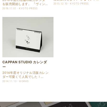
商品になると思います。 12月
を販売開始します。 『ヴィンテ
2015.12.10
KYOTO PRESS
中旬より販売します。 ￥3,500
ージペーパー』と「マーメイ
2018.11.01
KYOTO PRESS
円＋（税） 詳しい内容は、「京
ド」を使用した2種類を販売し
都活版印刷所」店頭までお越し
ます。 共に数量限定となりま
ください。 価格には理由があり
す。 コチラにて販売していま
ます。..
す。 <<ヴィンテージペーパー
版&g..
CAPPAN STUDIO カレンダ
ー
2014年度オリジナル活版カレン
ダー可愛くて人気でした！
2015年度活版印刷カレンダー製
2014.11.13
WORKS
作中！！