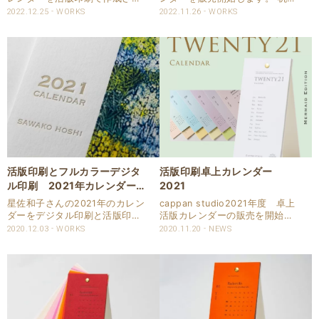
て頂きました。 表紙と12か月
上の小さなスペースでも使える
2022.12.25
WORKS
2022.11.26
WORKS
のカレンダーをリング形式で制
スリムなカレンダーです。 『想
作しております。 商品：卓上カ
いは、ずっと捨てられないカレ
レンダー サイズ：カレンダー：
ンダーを作りたい』 本物の技
100x115mm/台座：100×..
術、本物の用紙、本物のデザイ
ンを探求しておりま..
活版印刷とフルカラーデジタ
活版印刷卓上カレンダー
ル印刷 2021年カレンダー|
2021
星佐和子さま
星佐和子さんの2021年のカレン
cappan studio2021年度 卓上
ダーをデジタル印刷と活版印刷
活版カレンダーの販売を開始し
で再現させて頂きました。 フィ
ます。 机の上の小さなスペース
2020.12.03
WORKS
2020.11.20
NEWS
ンランドの季節の移ろいを描か
でも使えるスリムなカレンダー
れた2021年カレンダーです。
です。 『想いは、ずっと捨てら
どこでも飾りやすい卓上サイズ
れないカレンダーを作りたい』
で、 使用後は日付部分をミシン
本物の技術、本物の用紙、本物
線で切り取り..
の..