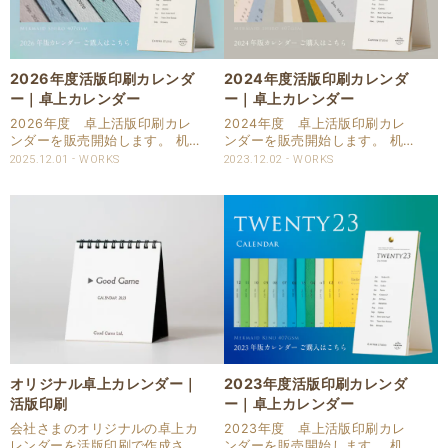
2026年度活版印刷カレンダ
2024年度活版印刷カレンダ
ー｜卓上カレンダー
ー｜卓上カレンダー
2026年度 卓上活版印刷カレ
2024年度 卓上活版印刷カレ
ンダーを販売開始します。 机の
ンダーを販売開始します。 机の
上の小さなスペースでも使える
上の小さなスペースでも使える
2025.12.01
WORKS
2023.12.02
WORKS
スリムなカレンダーです。 『想
スリムなカレンダーです。 『想
いは、ずっと捨てられないカレ
いは、ずっと捨てられないカレ
ンダーを作りたい』 本物の技
ンダーを作りたい』 本物の技
術、本物の用紙、本物のデザイ
術、本物の用紙、本物のデザイ
ンを探求しておりま..
ンを探求しておりま..
オリジナル卓上カレンダー｜
2023年度活版印刷カレンダ
活版印刷
ー｜卓上カレンダー
会社さまのオリジナルの卓上カ
2023年度 卓上活版印刷カレ
レンダーを活版印刷で作成させ
ンダーを販売開始します。 机の