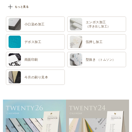
#特色印刷
もっと見る
エンボス加工
小口染め加工
（浮き出し加工）
デボス加工
箔押し加工
両面印刷
型抜き
（トムソン）
今月の刷り見本