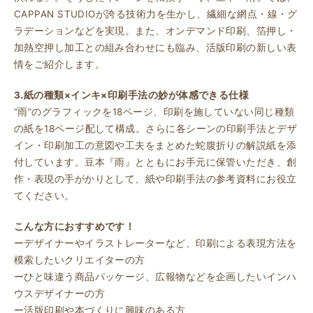
CAPPAN STUDIOが誇る技術力を生かし、繊細な網点・線・グ
ラデーションなどを実現。また、オンデマンド印刷、箔押し・
加熱空押し加工との組み合わせにも臨み、活版印刷の新しい表
情をご紹介します。
3.紙の種類×インキ×印刷手法の妙が体感できる仕様
“雨”のグラフィックを18ページ、印刷を施していない同じ種類
の紙を18ページ配して構成。さらに各シーンの印刷手法とデザ
イン・印刷加工の意図や工夫をまとめた蛇腹折りの解説紙を添
付しています。豆本『雨』とともにお手元に保管いただき、創
作・表現の手がかりとして、紙や印刷手法の参考資料にお役立
てください。
こんな方におすすめです！
ーデザイナーやイラストレーターなど、印刷による表現方法を
模索したいクリエイターの方
ーひと味違う商品パッケージ、広報物などを企画したいインハ
ウスデザイナーの方
ー活版印刷や本づくりに興味のある方