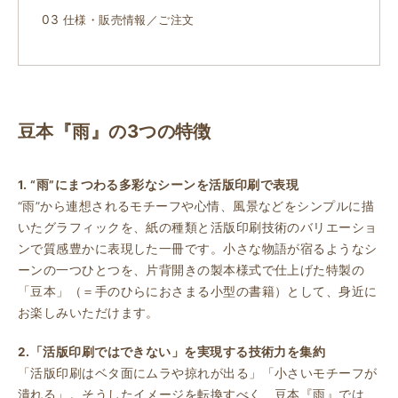
仕様・販売情報／ご注文
豆本『雨』の3つの特徴
1. “雨”にまつわる多彩なシーンを活版印刷で表現
“雨”から連想されるモチーフや心情、風景などをシンプルに描
いたグラフィックを、紙の種類と活版印刷技術のバリエーショ
ンで質感豊かに表現した一冊です。小さな物語が宿るようなシ
ーンの一つひとつを、片背開きの製本様式で仕上げた特製の
「豆本」（＝手のひらにおさまる小型の書籍）として、身近に
お楽しみいただけます。
2.「活版印刷ではできない」を実現する技術力を集約
「活版印刷はベタ面にムラや掠れが出る」「小さいモチーフが
潰れる」。そうしたイメージを転換すべく、豆本『雨』では、