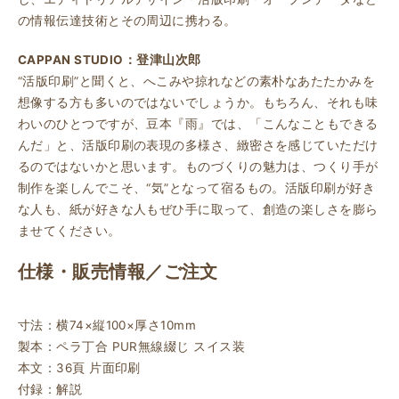
の情報伝達技術とその周辺に携わる。
CAPPAN STUDIO：登津山次郎
“活版印刷”と聞くと、へこみや掠れなどの素朴なあたたかみを
想像する方も多いのではないでしょうか。もちろん、それも味
わいのひとつですが、豆本『雨』では、「こんなこともできる
んだ」と、活版印刷の表現の多様さ、緻密さを感じていただけ
るのではないかと思います。ものづくりの魅力は、つくり手が
制作を楽しんでこそ、“気”となって宿るもの。活版印刷が好き
な人も、紙が好きな人もぜひ手に取って、創造の楽しさを膨ら
ませてください。
仕様・販売情報／ご注文
寸法：横74×縦100×厚さ10mm
製本：ペラ丁合 PUR無線綴じ スイス装
本文：36頁 片面印刷
付録：解説