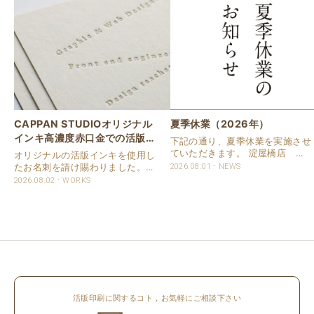
CAPPAN STUDIOオリジナル
夏季休業（2026年）
インキ高濃度赤口金での活版名
下記の通り、夏季休業を実施させ
刺
ていただきます。 淀屋橋店 通
オリジナルの活版インキを使用し
常営業いたします。 奈良店 8月
たお名刺を請け賜わりました。
2026.08.01
NEWS
16日（日）～8月20日（木）休業
用紙は新バフン紙Nのきぬを使用
2026.08.02
WORKS
いたします。 京都活版印刷所 8
しました。 印刷は片面1色を強い
月8日（土）～8月16日（日）休
印圧で活版印刷で仕上げました。
業いたします。 オンラインショ..
刷色は、CAPPANSTUDIOオリジ
ナルの高濃度赤口金インキを使..
活版印刷に関するコト，お気軽にご相談下さい