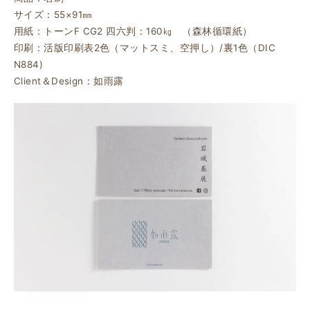
サイズ：55×91㎜
用紙：トーンF CG2 四六判：160㎏ （森林循環紙）
印刷：活版印刷表2色（マットスミ、空押し）/裏1色（DIC
N884)
Client＆Design：如雨露