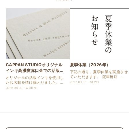
CAPPAN STUDIOオリジナル
夏季休業（2026年）
インキ高濃度赤口金での活版名
下記の通り、夏季休業を実施させ
刺
ていただきます。 淀屋橋店 通
オリジナルの活版インキを使用し
常営業いたします。 奈良店 8月
たお名刺を請け賜わりました。
2026.08.01
NEWS
16日（日）～8月20日（木）まで
用紙は新バフン紙Nのきぬを使用
2026.08.02
WORKS
休業いたします。 京都活版印刷
しました。 印刷は片面1色を強い
所 8月8日（土）～8月16日
印圧で活版印刷で仕上げました。
（日）まで休業いたします。 オ
刷色は、CAPPANSTUDIOオリジ
ンラ..
ナルの高濃度赤口金インキを使..