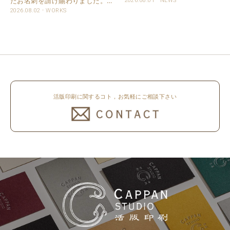
たお名刺を請け賜わりました。
2026.08.01
NEWS
16日（日）～8月20日（木）まで
用紙は新バフン紙Nのきぬを使用
2026.08.02
WORKS
休業いたします。 京都活版印刷
しました。 印刷は片面1色を強い
所 8月8日（土）～8月16日
印圧で活版印刷で仕上げました。
（日）まで休業いたします。 オ
刷色は、CAPPANSTUDIOオリジ
ンラ..
ナルの高濃度赤口金インキを使..
活版印刷に関するコト，お気軽にご相談下さい