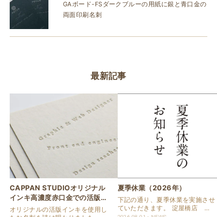
GAボード-FSダークブルーの用紙に銀と青口金の
両面印刷名刺
最新記事
CAPPAN STUDIOオリジナル
夏季休業（2026年）
インキ高濃度赤口金での活版名
下記の通り、夏季休業を実施させ
刺
ていただきます。 淀屋橋店 通
オリジナルの活版インキを使用し
常営業いたします。 奈良店 8月