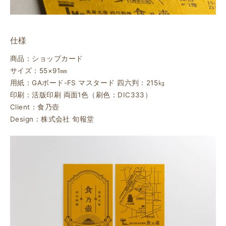
仕様
商品：ショップカード
サイズ：55×91㎜
用紙：GAボード-FS マスタード 四六判：215㎏
印刷：活版印刷 両面1色（刷色：DIC333）
Client：食乃壺
Design：株式会社 旬報堂