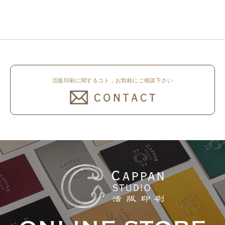
休業いたします。 京都活版印刷
しました。 印刷は片面1色を強い
所 8月8日（土）～8月16日
印圧で活版印刷で仕上げました。
（日）まで休業いたします。 オ
刷色は、CAPPANSTUDIOオリジ
ンラ..
ナルの高濃度赤口金インキを使..
活版印刷に関するコト，お気軽にご相談下さい