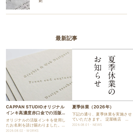
刺
最新記事
CAPPAN STUDIOオリジナル
夏季休業（2026年）
インキ高濃度赤口金での活版名
下記の通り、夏季休業を実施させ
刺
ていただきます。 淀屋橋店 通
オリジナルの活版インキを使用し
常営業いたします。 奈良店 8月
たお名刺を請け賜わりました。
2026.08.01
NEWS
16日（日）～8月20日（木）まで
用紙は新バフン紙Nのきぬを使用
2026.08.02
WORKS