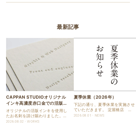
最新記事
CAPPAN STUDIOオリジナル
夏季休業（2026年）
インキ高濃度赤口金での活版名
下記の通り、夏季休業を実施させ
刺
ていただきます。 淀屋橋店 通
オリジナルの活版インキを使用し
常営業いたします。 奈良店 8月
たお名刺を請け賜わりました。
2026.08.01
NEWS
16日（日）～8月20日（木）まで
用紙は新バフン紙Nのきぬを使用
2026.08.02
WORKS
休業いたします。 京都活版印刷
しました。 印刷は片面1色を強い
所 8月8日（土）～8月16日
印圧で活版印刷で仕上げました。
（日）まで休業いたします。 オ