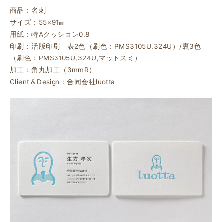
商品：名刺
サイズ：55×91㎜
用紙：特Aクッション0.8
印刷：活版印刷 表2色（刷色：PMS3105U,324U）/裏3色
（刷色：PMS3105U,324U,マットスミ）
加工：角丸加工（3mmR）
Client＆Design：合同会社luotta