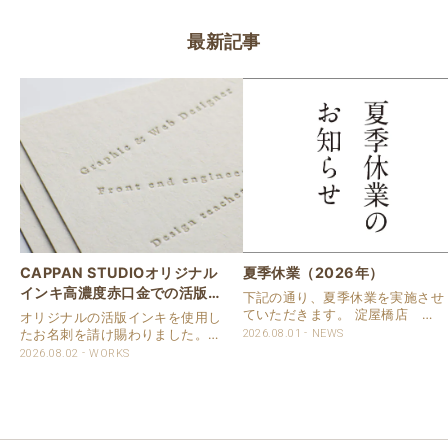
最新記事
CAPPAN STUDIOオリジナル
夏季休業（2026年）
インキ高濃度赤口金での活版名
下記の通り、夏季休業を実施させ
刺
ていただきます。 淀屋橋店 通
オリジナルの活版インキを使用し
常営業いたします。 奈良店 8月
たお名刺を請け賜わりました。
2026.08.01
NEWS
16日（日）～8月20日（木）まで
用紙は新バフン紙Nのきぬを使用
2026.08.02
WORKS
休業いたします。 京都活版印刷
しました。 印刷は片面1色を強い
所 8月8日（土）～8月16日
印圧で活版印刷で仕上げました。
（日）まで休業いたします。 オ
刷色は、CAPPANSTUDIOオリジ
ンラ..
ナルの高濃度赤口金インキを使..