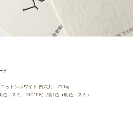
ード
 コットンホワイト 四六判：210㎏
色：スミ、DIC198）/裏1色（刷色：スミ）