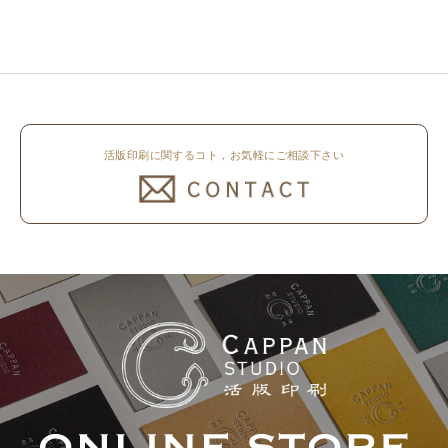
しました。 印刷は片面1色を強い
所 8月8日（土）～8月16日
印圧で活版印刷で仕上げました。
（日）まで休業いたします。 オ
刷色は、CAPPANSTUDIOオリジ
ンラ..
ナルの高濃度赤口金インキを使..
活版印刷に関するコト，お気軽にご相談下さい