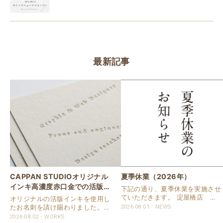
最新記事
CAPPAN STUDIOオリジナル
夏季休業（2026年）
インキ高濃度赤口金での活版名
下記の通り、夏季休業を実施させ
刺
ていただきます。 淀屋橋店 通
オリジナルの活版インキを使用し
常営業いたします。 奈良店 8月
たお名刺を請け賜わりました。
2026.08.01
NEWS
16日（日）～8月20日（木）まで
用紙は新バフン紙Nのきぬを使用
2026.08.02
WORKS
休業いたします。 京都活版印刷