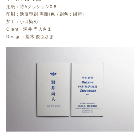
用紙：特Aクッション0.8
印刷：活版印刷 両面1色（刷色：紺藍）
加工：小口染め
Client：洞井 尚人さま
Design：荒木 俊臣さま