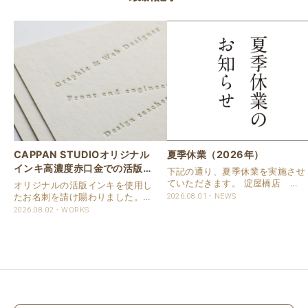
CAPPAN STUDIOオリジナル
夏季休業（2026年）
インキ高濃度赤口金での活版名
下記の通り、夏季休業を実施させ
刺
ていただきます。 淀屋橋店 通
オリジナルの活版インキを使用し
常営業いたします。 奈良店 8月
たお名刺を請け賜わりました。
2026.08.01
NEWS
16日（日）～8月20日（木）休業
用紙は新バフン紙Nのきぬを使用
2026.08.02
WORKS
いたします。 京都活版印刷所 8
しました。 印刷は片面1色を強い
月8日（土）～8月16日（日）休
印圧で活版印刷で仕上げました。
業いたします。 オンラインショ..
刷色は、CAPPANSTUDIOオリジ
ナルの高濃度赤口金インキを使..