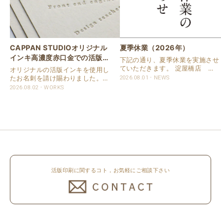
CAPPAN STUDIOオリジナル
夏季休業（2026年）
インキ高濃度赤口金での活版名
下記の通り、夏季休業を実施させ
刺
ていただきます。 淀屋橋店 通
オリジナルの活版インキを使用し
常営業いたします。 奈良店 8月
たお名刺を請け賜わりました。
2026.08.01
NEWS
16日（日）～8月20日（木）まで
用紙は新バフン紙Nのきぬを使用
2026.08.02
WORKS
休業いたします。 京都活版印刷
しました。 印刷は片面1色を強い
所 8月8日（土）～8月16日
印圧で活版印刷で仕上げました。
（日）まで休業いたします。 オ
刷色は、CAPPANSTUDIOオリジ
ンラ..
ナルの高濃度赤口金インキを使..
活版印刷に関するコト，お気軽にご相談下さい