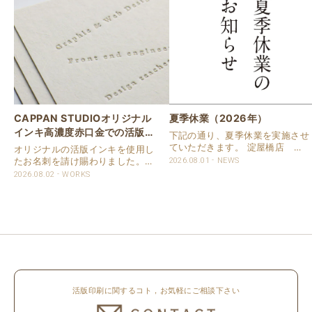
CAPPAN STUDIOオリジナル
夏季休業（2026年）
インキ高濃度赤口金での活版名
下記の通り、夏季休業を実施させ
刺
ていただきます。 淀屋橋店 通
オリジナルの活版インキを使用し
常営業いたします。 奈良店 8月
たお名刺を請け賜わりました。
2026.08.01
NEWS
16日（日）～8月20日（木）まで
用紙は新バフン紙Nのきぬを使用
2026.08.02
WORKS
休業いたします。 京都活版印刷
しました。 印刷は片面1色を強い
所 8月8日（土）～8月16日
印圧で活版印刷で仕上げました。
（日）まで休業いたします。 オ
刷色は、CAPPANSTUDIOオリジ
ンラ..
ナルの高濃度赤口金インキを使..
活版印刷に関するコト，お気軽にご相談下さい