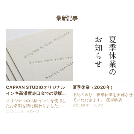
最新記事
CAPPAN STUDIOオリジナル
夏季休業（2026年）
インキ高濃度赤口金での活版名
下記の通り、夏季休業を実施させ
刺
ていただきます。 淀屋橋店 通
オリジナルの活版インキを使用し
常営業いたします。 奈良店 8月
たお名刺を請け賜わりました。
2026.08.01
NEWS
16日（日）～8月20日（木）まで
用紙は新バフン紙Nのきぬを使用
2026.08.02
WORKS
休業いたします。 京都活版印刷
しました。 印刷は片面1色を強い
所 8月8日（土）～8月16日
印圧で活版印刷で仕上げました。
（日）まで休業いたします。 オ
刷色は、CAPPANSTUDIOオリジ
ンラ..
ナルの高濃度赤口金インキを使..