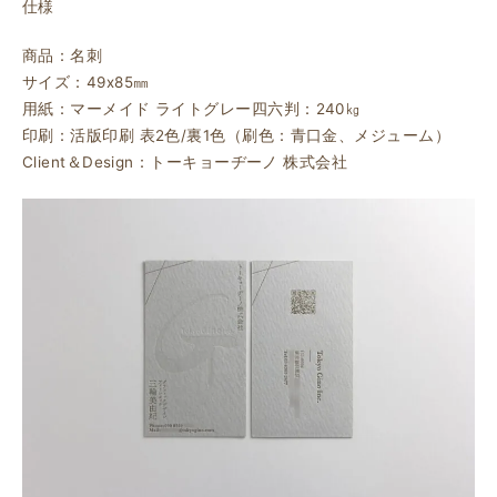
仕様
商品：名刺
サイズ：49ⅹ85㎜
用紙：マーメイド ライトグレー四六判：240㎏
印刷：活版印刷 表2色/裏1色（刷色：青口金、メジューム）
Client＆Design：トーキョーヂーノ 株式会社