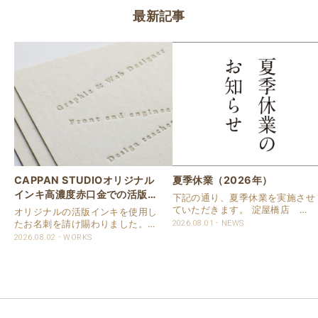
最新記事
CAPPAN STUDIOオリジナル
夏季休業（2026年）
インキ高濃度赤口金での活版名
下記の通り、夏季休業を実施させ
刺
ていただきます。 淀屋橋店 通
オリジナルの活版インキを使用し
常営業いたします。 奈良店 8月
たお名刺を請け賜わりました。
2026.08.01
NEWS
16日（日）～8月20日（木）まで
用紙は新バフン紙Nのきぬを使用
2026.08.02
WORKS
休業いたします。 京都活版印刷
しました。 印刷は片面1色を強い
所 8月8日（土）～8月16日
印圧で活版印刷で仕上げました。
（日）まで休業いたします。 オ
刷色は、CAPPANSTUDIOオリジ
ンラ..
ナルの高濃度赤口金インキを使..