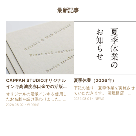
最新記事
CAPPAN STUDIOオリジナル
夏季休業（2026年）
インキ高濃度赤口金での活版名
下記の通り、夏季休業を実施させ
刺
ていただきます。 淀屋橋店 通
オリジナルの活版インキを使用し
常営業いたします。 奈良店 8月
たお名刺を請け賜わりました。
2026.08.01
NEWS
16日（日）～8月20日（木）まで
用紙は新バフン紙Nのきぬを使用
2026.08.02
WORKS
休業いたします。 京都活版印刷
しました。 印刷は片面1色を強い
所 8月8日（土）～8月16日
印圧で活版印刷で仕上げました。
（日）まで休業いたします。 オ
刷色は、CAPPANSTUDIOオリジ
ンラ..
ナルの高濃度赤口金インキを使..