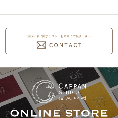
印圧で活版印刷で仕上げました。
（日）まで休業いたします。 オ
刷色は、CAPPANSTUDIOオリジ
ンラ..
ナルの高濃度赤口金インキを使..
活版印刷に関するコト，お気軽にご相談下さい