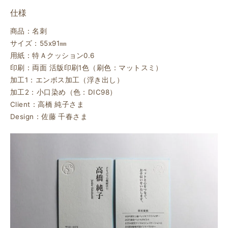
仕様
商品：名刺
サイズ：55ⅹ91㎜
用紙：特Ａクッション0.6
印刷：両面 活版印刷1色（刷色：マットスミ）
加工1：エンボス加工（浮き出し）
加工2：小口染め（色：DIC98）
Client：高橋 純子さま
Design：佐藤 千春さま