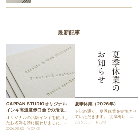
最新記事
CAPPAN STUDIOオリジナル
夏季休業（2026年）
インキ高濃度赤口金での活版名
下記の通り、夏季休業を実施させ
刺
ていただきます。 淀屋橋店 通
オリジナルの活版インキを使用し
常営業いたします。 奈良店 8月
たお名刺を請け賜わりました。
2026.08.01
NEWS
16日（日）～8月20日（木）まで
用紙は新バフン紙Nのきぬを使用
2026.08.02
WORKS
休業いたします。 京都活版印刷
しました。 印刷は片面1色を強い
所 8月8日（土）～8月16日