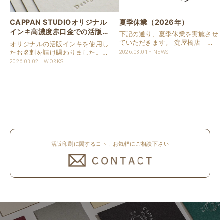
CAPPAN STUDIOオリジナル
夏季休業（2026年）
インキ高濃度赤口金での活版名
下記の通り、夏季休業を実施させ
刺
ていただきます。 淀屋橋店 通
オリジナルの活版インキを使用し
常営業いたします。 奈良店 8月
たお名刺を請け賜わりました。
2026.08.01
NEWS
16日（日）～8月20日（木）まで
用紙は新バフン紙Nのきぬを使用
2026.08.02
WORKS
休業いたします。 京都活版印刷
しました。 印刷は片面1色を強い
所 8月8日（土）～8月16日
印圧で活版印刷で仕上げました。
（日）まで休業いたします。 オ
刷色は、CAPPANSTUDIOオリジ
ンラ..
ナルの高濃度赤口金インキを使..
活版印刷に関するコト，お気軽にご相談下さい