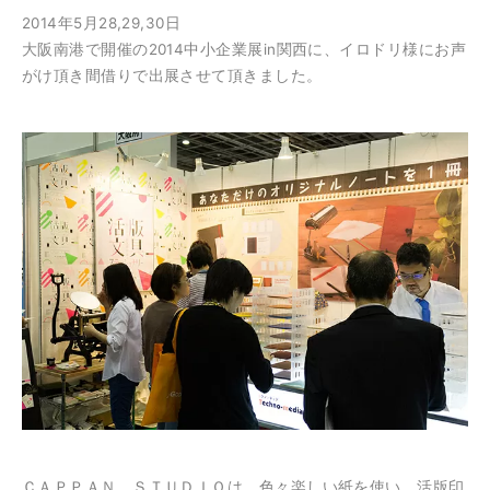
2014年5月28,29,30日
大阪南港で開催の2014中小企業展in関西
に、イロドリ様にお声
がけ頂き間借りで出展させて
頂きました。
ＣＡＰＰＡＮ ＳＴＵＤＩＯは、
色々楽しい紙を使い、活版印