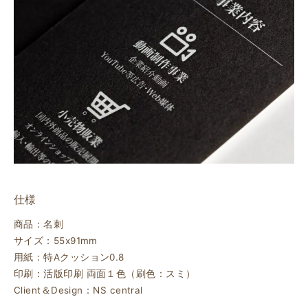
仕様
商品：名刺
サイズ：55x91mm
用紙：特Aクッション0.8
印刷：活版印刷 両面１色（刷色：スミ）
Client＆Design：NS central