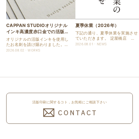
CAPPAN STUDIOオリジナル
夏季休業（2026年）
インキ高濃度赤口金での活版名
下記の通り、夏季休業を実施させ
刺
ていただきます。 淀屋橋店 通
オリジナルの活版インキを使用し
常営業いたします。 奈良店 8月
たお名刺を請け賜わりました。
2026.08.01
NEWS
16日（日）～8月20日（木）まで
用紙は新バフン紙Nのきぬを使用
2026.08.02
WORKS
休業いたします。 京都活版印刷
しました。 印刷は片面1色を強い
所 8月8日（土）～8月16日
印圧で活版印刷で仕上げました。
（日）まで休業いたします。 オ
刷色は、CAPPANSTUDIOオリジ
ンラ..
ナルの高濃度赤口金インキを使..
活版印刷に関するコト，お気軽にご相談下さい