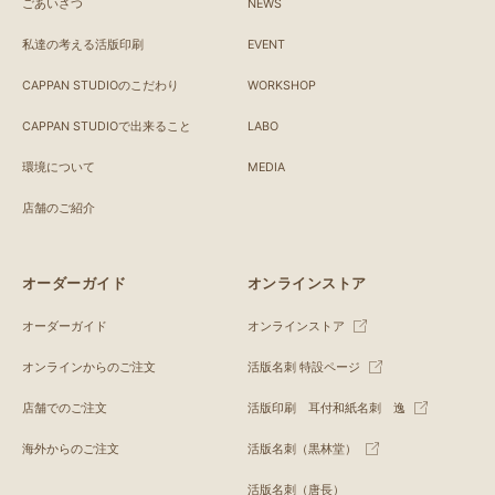
ごあいさつ
NEWS
私達の考える活版印刷
EVENT
CAPPAN STUDIOのこだわり
WORKSHOP
CAPPAN STUDIOで出来ること
LABO
環境について
MEDIA
店舗のご紹介
オーダーガイド
オンラインストア
オーダーガイド
オンラインストア
オンラインからのご注文
活版名刺 特設ページ
店舗でのご注文
活版印刷 耳付和紙名刺 逸
海外からのご注文
活版名刺（黒林堂）
活版名刺（唐長）