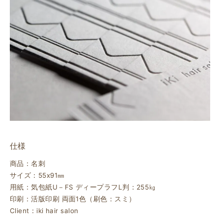
仕様
商品：名刺
サイズ：55ⅹ91㎜
用紙：気包紙U－FS ディープラフL判：255㎏
印刷：活版印刷 両面1色（刷色：スミ）
Client：iki hair salon