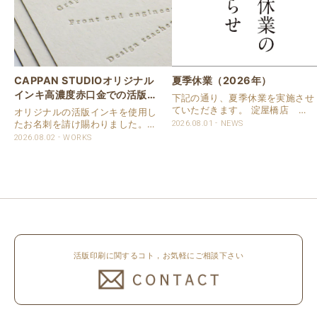
CAPPAN STUDIOオリジナル
夏季休業（2026年）
インキ高濃度赤口金での活版名
下記の通り、夏季休業を実施させ
刺
ていただきます。 淀屋橋店 通
オリジナルの活版インキを使用し
常営業いたします。 奈良店 8月
たお名刺を請け賜わりました。
2026.08.01
NEWS
16日（日）～8月20日（木）まで
用紙は新バフン紙Nのきぬを使用
2026.08.02
WORKS
休業いたします。 京都活版印刷
しました。 印刷は片面1色を強い
所 8月8日（土）～8月16日
印圧で活版印刷で仕上げました。
（日）まで休業いたします。 オ
刷色は、CAPPANSTUDIOオリジ
ンラ..
ナルの高濃度赤口金インキを使..
活版印刷に関するコト，お気軽にご相談下さい