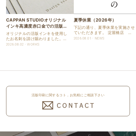
CAPPAN STUDIOオリジナル
夏季休業（2026年）
インキ高濃度赤口金での活版名
下記の通り、夏季休業を実施させ
刺
ていただきます。 淀屋橋店 通
オリジナルの活版インキを使用し
常営業いたします。 奈良店 8月
たお名刺を請け賜わりました。
2026.08.01
NEWS
16日（日）～8月20日（木）まで
用紙は新バフン紙Nのきぬを使用
2026.08.02
WORKS
休業いたします。 京都活版印刷
しました。 印刷は片面1色を強い
所 8月8日（土）～8月16日
印圧で活版印刷で仕上げました。
（日）まで休業いたします。 オ
刷色は、CAPPANSTUDIOオリジ
ンラ..
ナルの高濃度赤口金インキを使..
活版印刷に関するコト，お気軽にご相談下さい