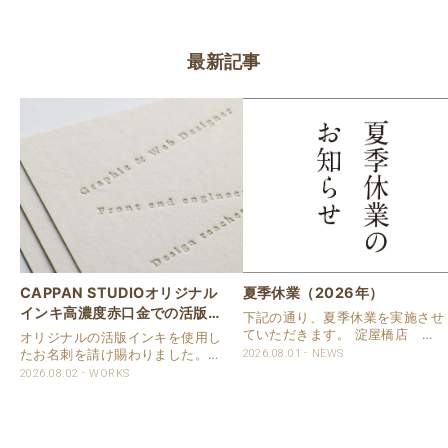
最新記事
CAPPAN STUDIOオリジナル
夏季休業（2026年）
インキ高濃度赤口金での活版名
下記の通り、夏季休業を実施させ
刺
ていただきます。 淀屋橋店 通
オリジナルの活版インキを使用し
常営業いたします。 奈良店 8月
たお名刺を請け賜わりました。
2026.08.01
NEWS
16日（日）～8月20日（木）まで
用紙は新バフン紙Nのきぬを使用
2026.08.02
WORKS
休業いたします。 京都活版印刷
しました。 印刷は片面1色を強い
所 8月8日（土）～8月16日
印圧で活版印刷で仕上げました。
（日）まで休業いたします。 オ
刷色は、CAPPANSTUDIOオリジ
ンラ..
ナルの高濃度赤口金インキを使..