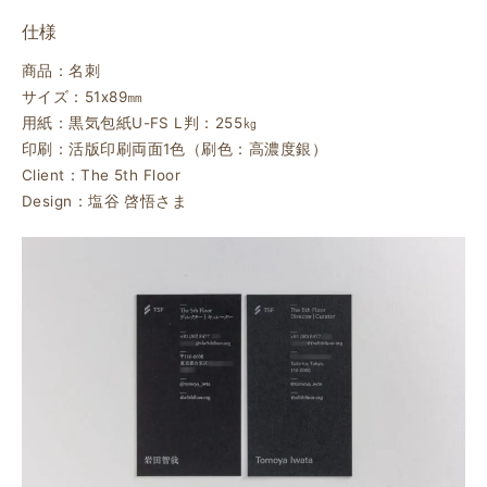
仕様
商品：名刺
サイズ：51ⅹ89㎜
用紙：黒気包紙U-FS L判：255㎏
印刷：活版印刷両面1色（刷色：高濃度銀）
Client：The 5th Floor
Design：塩谷 啓悟さま