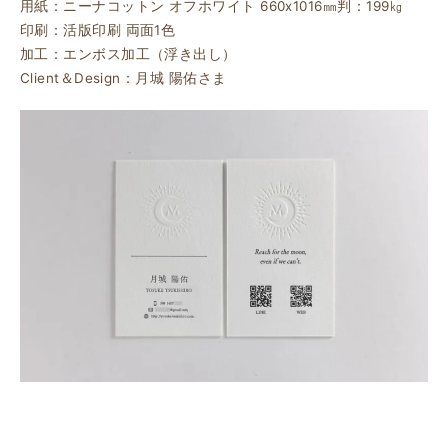
用紙：ニーナコットン オフホワイト 660ⅹ1016㎜判：199㎏
印刷：活版印刷 両面1色
加工：エンボス加工（浮き出し）
Client＆Design：月城 陽佑さま