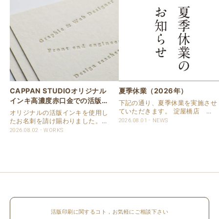
CAPPAN STUDIOオリジナル
夏季休業（2026年）
インキ高濃度赤口金での活版名
下記の通り、夏季休業を実施させ
刺
ていただきます。 淀屋橋店 通
オリジナルの活版インキを使用し
常営業いたします。 奈良店 8月
たお名刺を請け賜わりました。
2026.08.01
NEWS
16日（日）～8月20日（木）まで
用紙は新バフン紙Nのきぬを使用
2026.08.02
WORKS
休業いたします。 京都活版印刷
しました。 印刷は片面1色を強い
所 8月8日（土）～8月16日
印圧で活版印刷で仕上げました。
（日）まで休業いたします。 オ
刷色は、CAPPANSTUDIOオリジ
ンラ..
ナルの高濃度赤口金インキを使..
活版印刷に関するコト，お気軽にご相談下さい