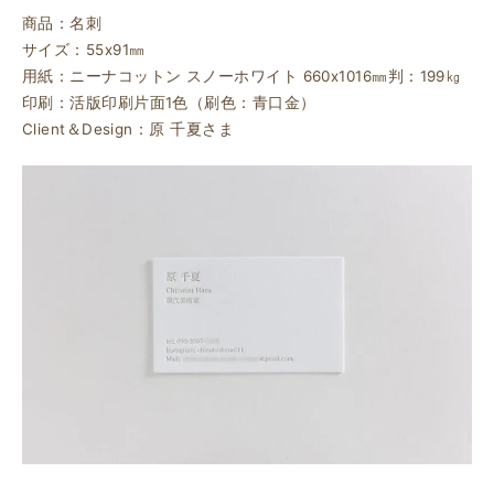
商品：名刺
サイズ：55ⅹ91㎜
用紙：ニーナコットン スノーホワイト 660ⅹ1016㎜判：199㎏
印刷：活版印刷片面1色（刷色：青口金）
Client＆Design：原 千夏さま