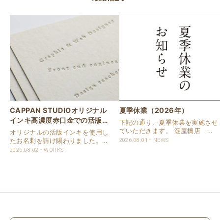
CAPPAN STUDIOオリジナル
夏季休業（2026年）
インキ高濃度赤口金での活版名
下記の通り、夏季休業を実施させ
刺
ていただきます。 淀屋橋店 通
オリジナルの活版インキを使用し
常営業いたします。 奈良店 8月
たお名刺を請け賜わりました。
2026.08.01
NEWS
16日（日）～8月20日（木）まで
用紙は新バフン紙Nのきぬを使用
2026.08.02
WORKS
休業いたします。 京都活版印刷
しました。 印刷は片面1色を強い
所 8月8日（土）～8月16日
印圧で活版印刷で仕上げました。
（日）まで休業いたします。 オ
刷色は、CAPPANSTUDIOオリジ
ンラ..
ナルの高濃度赤口金インキを使..