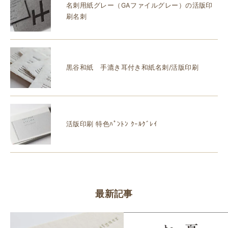
名刺用紙グレー（GAファイルグレー）の活版印
刷名刺
黒谷和紙 手漉き耳付き和紙名刺/活版印刷
活版印刷 特色ﾊﾟﾝﾄﾝ ｸｰﾙｸﾞﾚｲ
最新記事