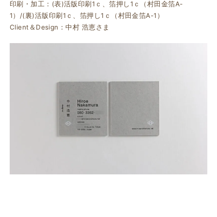
印刷・加工：(表)活版印刷1ｃ、箔押し1ｃ（村田金箔A-
1）/(裏)活版印刷1ｃ、箔押し1ｃ（村田金箔A-1）
Client＆Design：中村 浩恵さま