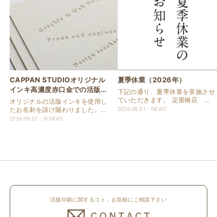
CAPPAN STUDIOオリジナル
夏季休業（2026年）
インキ高濃度赤口金での活版名
下記の通り、夏季休業を実施させ
刺
ていただきます。 淀屋橋店 通
オリジナルの活版インキを使用し
常営業いたします。 奈良店 8月
たお名刺を請け賜わりました。
2026.08.01
NEWS
16日（日）～8月20日（木）まで
用紙は新バフン紙Nのきぬを使用
2026.08.02
WORKS
休業いたします。 京都活版印刷
しました。 印刷は片面1色を強い
所 8月8日（土）～8月16日
印圧で活版印刷で仕上げました。
（日）まで休業いたします。 オ
刷色は、CAPPANSTUDIOオリジ
ンラ..
ナルの高濃度赤口金インキを使..
活版印刷に関するコト，お気軽にご相談下さい