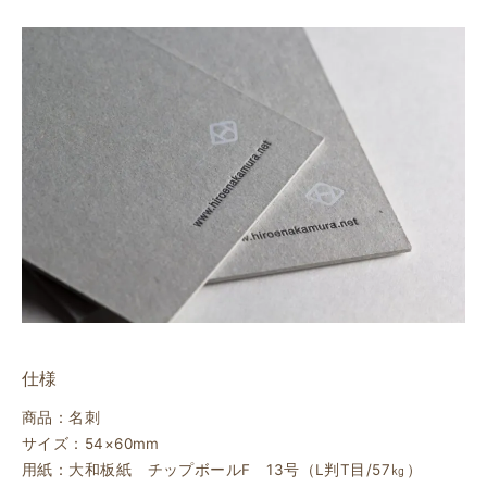
仕様
商品：名刺
サイズ：54×60mm
用紙：大和板紙 チップボールF 13号（L判T目/57㎏）