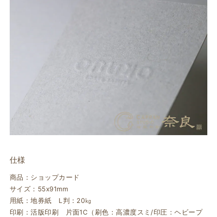
仕様
商品：ショップカード
サイズ：55x91mm
用紙：地券紙 L判：20㎏
印刷：活版印刷 片面1C（刷色：高濃度スミ/印圧：ヘビープ