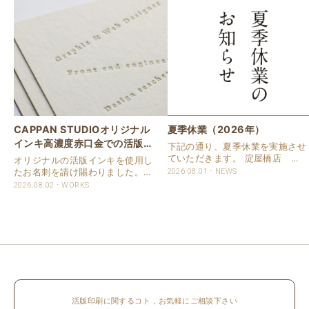
CAPPAN STUDIOオリジナル
夏季休業（2026年）
インキ高濃度赤口金での活版名
下記の通り、夏季休業を実施させ
刺
ていただきます。 淀屋橋店 通
オリジナルの活版インキを使用し
常営業いたします。 奈良店 8月
たお名刺を請け賜わりました。
2026.08.01
NEWS
16日（日）～8月20日（木）まで
用紙は新バフン紙Nのきぬを使用
2026.08.02
WORKS
休業いたします。 京都活版印刷
しました。 印刷は片面1色を強い
所 8月8日（土）～8月16日
印圧で活版印刷で仕上げました。
（日）まで休業いたします。 オ
刷色は、CAPPANSTUDIOオリジ
ンラ..
ナルの高濃度赤口金インキを使..
活版印刷に関するコト，お気軽にご相談下さい