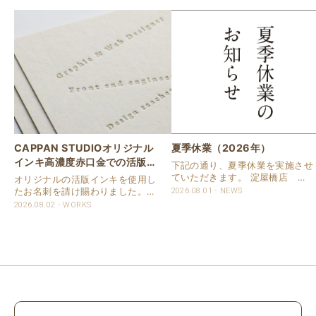
CAPPAN STUDIOオリジナル
夏季休業（2026年）
インキ高濃度赤口金での活版名
下記の通り、夏季休業を実施させ
刺
ていただきます。 淀屋橋店 通
オリジナルの活版インキを使用し
常営業いたします。 奈良店 8月
たお名刺を請け賜わりました。
2026.08.01
NEWS
16日（日）～8月20日（木）まで
用紙は新バフン紙Nのきぬを使用
2026.08.02
WORKS
休業いたします。 京都活版印刷
しました。 印刷は片面1色を強い
所 8月8日（土）～8月16日
印圧で活版印刷で仕上げました。
（日）まで休業いたします。 オ
刷色は、CAPPANSTUDIOオリジ
ンラ..
ナルの高濃度赤口金インキを使..