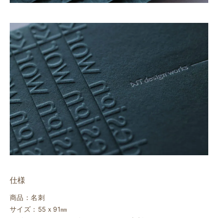
仕様
商品：名刺
サイズ：55ｘ91㎜