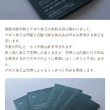
両面活版印刷とデボス加工の名刺を請け賜わりました。
デボス加工は凹版と凸版で紙を挟み込み凹みを再現する加工を
言います。
片面が凹むと、もう片面は必ず浮き出ます。
良く似た加工で空押しがありますが、空押しは凸版だけで凹み
を再現するのでデボスのように裏面にはくっきりと干渉しませ
ん。
デボス加工は空押しよりもくっきりと凹みを再現します。