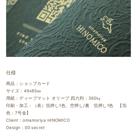
仕様
商品：ショップカード
サイズ：49ⅹ85㎜
用紙：ディープマット オリーブ 四六判：360㎏
印刷・加工：（表）箔押し1色、空押し/裏 箔押し1色 【箔
色：7号金】
Client：omamoriya HINOMICO
Design：00 secret