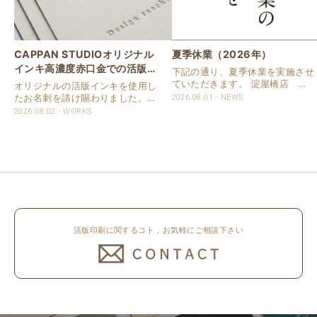
CAPPAN STUDIOオリジナル
夏季休業（2026年）
インキ高濃度赤口金での活版名
下記の通り、夏季休業を実施させ
刺
ていただきます。 淀屋橋店 通
オリジナルの活版インキを使用し
常営業いたします。 奈良店 8月
たお名刺を請け賜わりました。
2026.08.01
NEWS
16日（日）～8月20日（木）まで
用紙は新バフン紙Nのきぬを使用
2026.08.02
WORKS
休業いたします。 京都活版印刷
しました。 印刷は片面1色を強い
所 8月8日（土）～8月16日
印圧で活版印刷で仕上げました。
（日）まで休業いたします。 オ
刷色は、CAPPANSTUDIOオリジ
ンラ..
ナルの高濃度赤口金インキを使..
活版印刷に関するコト，お気軽にご相談下さい