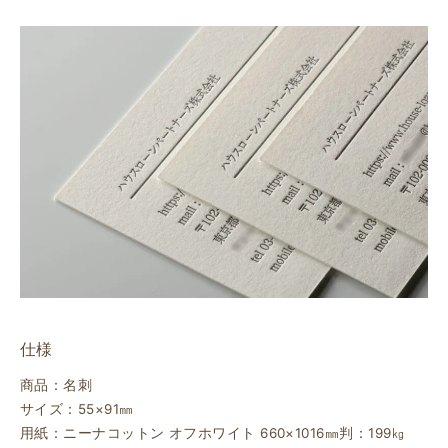
仕様
商品：名刺
サイズ：55×91㎜
用紙：ニーナコットン オフホワイト 660×1016㎜判：199㎏