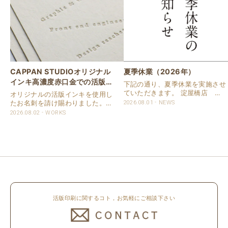
CAPPAN STUDIOオリジナル
夏季休業（2026年）
インキ高濃度赤口金での活版名
下記の通り、夏季休業を実施させ
刺
ていただきます。 淀屋橋店 通
オリジナルの活版インキを使用し
常営業いたします。 奈良店 8月
たお名刺を請け賜わりました。
2026.08.01
NEWS
16日（日）～8月20日（木）まで
用紙は新バフン紙Nのきぬを使用
2026.08.02
WORKS
休業いたします。 京都活版印刷
しました。 印刷は片面1色を強い
所 8月8日（土）～8月16日
印圧で活版印刷で仕上げました。
（日）まで休業いたします。 オ
刷色は、CAPPANSTUDIOオリジ
ンラ..
ナルの高濃度赤口金インキを使..
活版印刷に関するコト，お気軽にご相談下さい