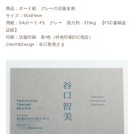
商品：ボード紙 グレーの活版名刺
サイズ：55x91mm
用紙：GAボード-FS グレー 四六判：215kg 【FSC森林認
証紙】
印刷：活版印刷 表1色（特色印刷DIC指定）
Client&Design：谷口智美さま