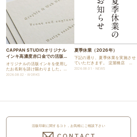
CAPPAN STUDIOオリジナル
夏季休業（2026年）
インキ高濃度赤口金での活版名
下記の通り、夏季休業を実施させ
刺
ていただきます。 淀屋橋店 通
オリジナルの活版インキを使用し
常営業いたします。 奈良店 8月
たお名刺を請け賜わりました。
2026.08.01
NEWS
16日（日）～8月20日（木）まで
用紙は新バフン紙Nのきぬを使用
2026.08.02
WORKS
休業いたします。 京都活版印刷
しました。 印刷は片面1色を強い
所 8月8日（土）～8月16日
印圧で活版印刷で仕上げました。
（日）まで休業いたします。 オ
刷色は、CAPPANSTUDIOオリジ
ンラ..
ナルの高濃度赤口金インキを使..
活版印刷に関するコト，お気軽にご相談下さい