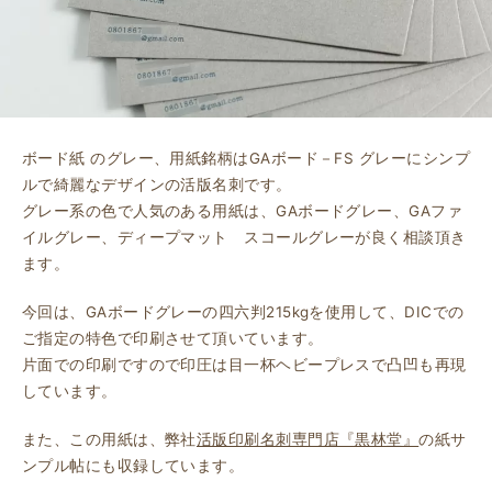
ボード紙 のグレー、用紙銘柄はGAボード－FS グレーにシンプ
ルで綺麗なデザインの活版名刺です。
グレー系の色で人気のある用紙は、GAボードグレー、GAファ
イルグレー、ディープマット スコールグレーが良く相談頂き
ます。
今回は、GAボードグレーの四六判215kgを使用して、DICでの
ご指定の特色で印刷させて頂いています。
片面での印刷ですので印圧は目一杯ヘビープレスで凸凹も再現
しています。
また、この用紙は、弊社
活版印刷名刺専門店『黒林堂』
の紙サ
ンプル帖にも収録しています。