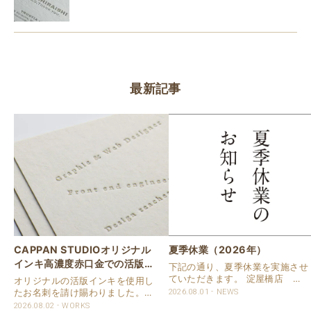
最新記事
CAPPAN STUDIOオリジナル
夏季休業（2026年）
インキ高濃度赤口金での活版名
下記の通り、夏季休業を実施させ
刺
ていただきます。 淀屋橋店 通
オリジナルの活版インキを使用し
常営業いたします。 奈良店 8月
たお名刺を請け賜わりました。
2026.08.01
NEWS
16日（日）～8月20日（木）まで
用紙は新バフン紙Nのきぬを使用
2026.08.02
WORKS