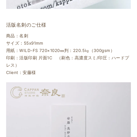
活版名刺のご仕様
商品：名刺
サイズ：55x91mm
用紙：WILD-FS 720×1020㎜判：220.5㎏（300gsm）
印刷：活版印刷 片面1C （刷色：高濃度スミ/印圧：ハードプ
レス）
Client：安藤様