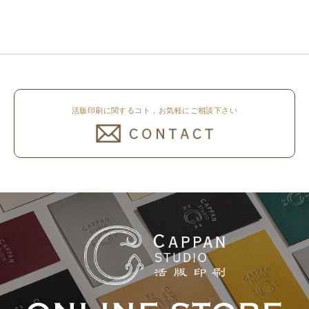
休業いたします。 京都活版印刷
しました。 印刷は片面1色を強い
所 8月8日（土）～8月16日
印圧で活版印刷で仕上げました。
（日）まで休業いたします。 オ
刷色は、CAPPANSTUDIOオリジ
ンラ..
ナルの高濃度赤口金インキを使..
活版印刷に関するコト，お気軽にご相談下さい