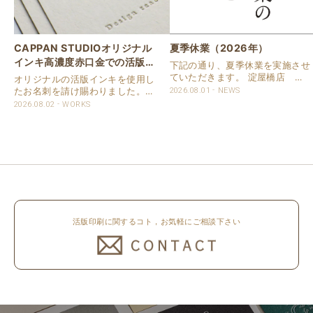
CAPPAN STUDIOオリジナル
夏季休業（2026年）
インキ高濃度赤口金での活版名
下記の通り、夏季休業を実施させ
刺
ていただきます。 淀屋橋店 通
オリジナルの活版インキを使用し
常営業いたします。 奈良店 8月
たお名刺を請け賜わりました。
2026.08.01
NEWS
16日（日）～8月20日（木）まで
用紙は新バフン紙Nのきぬを使用
2026.08.02
WORKS
休業いたします。 京都活版印刷
しました。 印刷は片面1色を強い
所 8月8日（土）～8月16日
印圧で活版印刷で仕上げました。
（日）まで休業いたします。 オ
刷色は、CAPPANSTUDIOオリジ
ンラ..
ナルの高濃度赤口金インキを使..
活版印刷に関するコト，お気軽にご相談下さい