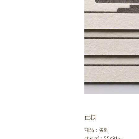
仕様
商品：名刺
サイズ：55ⅹ91㎜