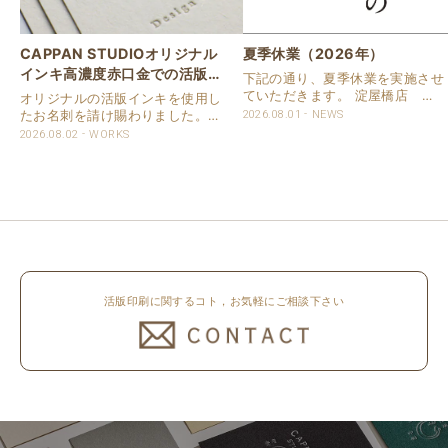
CAPPAN STUDIOオリジナル
夏季休業（2026年）
インキ高濃度赤口金での活版名
下記の通り、夏季休業を実施させ
刺
ていただきます。 淀屋橋店 通
オリジナルの活版インキを使用し
常営業いたします。 奈良店 8月
たお名刺を請け賜わりました。
2026.08.01
NEWS
16日（日）～8月20日（木）まで
用紙は新バフン紙Nのきぬを使用
2026.08.02
WORKS
休業いたします。 京都活版印刷
しました。 印刷は片面1色を強い
所 8月8日（土）～8月16日
印圧で活版印刷で仕上げました。
（日）まで休業いたします。 オ
刷色は、CAPPANSTUDIOオリジ
ンラ..
ナルの高濃度赤口金インキを使..
活版印刷に関するコト，お気軽にご相談下さい