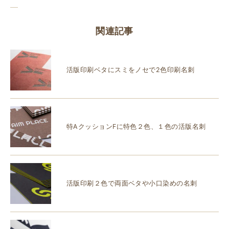
関連記事
活版印刷ベタにスミをノセで2色印刷名刺
特AクッションFに特色２色、１色の活版名刺
活版印刷２色で両面ベタや小口染めの名刺