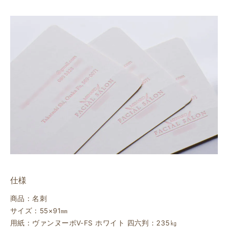
仕様
商品：名刺
サイズ：55×91㎜
用紙：ヴァンヌーボV-FS ホワイト 四六判：235㎏