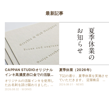
最新記事
CAPPAN STUDIOオリジナル
夏季休業（2026年）
インキ高濃度赤口金での活版名
下記の通り、夏季休業を実施させ
刺
ていただきます。 淀屋橋店 通
オリジナルの活版インキを使用し
常営業いたします。 奈良店 8月
たお名刺を請け賜わりました。
2026.08.01
NEWS
16日（日）～8月20日（木）まで
用紙は新バフン紙Nのきぬを使用
2026.08.02
WORKS
休業いたします。 京都活版印刷
しました。 印刷は片面1色を強い
所 8月8日（土）～8月16日
印圧で活版印刷で仕上げました。
（日）まで休業いたします。 オ
刷色は、CAPPANSTUDIOオリジ
ンラ..
ナルの高濃度赤口金インキを使..