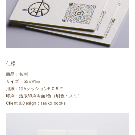
仕様
商品：名刺
サイズ：55×91㎜
用紙：特AクッションF 0.8 白
印刷：活版印刷両面1色（刷色：スミ）
Client＆Design：tauko books