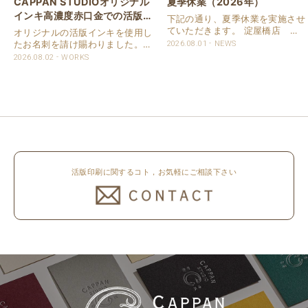
CAPPAN STUDIOオリジナル
夏季休業（2026年）
インキ高濃度赤口金での活版名
下記の通り、夏季休業を実施させ
刺
ていただきます。 淀屋橋店 通
オリジナルの活版インキを使用し
常営業いたします。 奈良店 8月
たお名刺を請け賜わりました。
2026.08.01
NEWS
16日（日）～8月20日（木）まで
用紙は新バフン紙Nのきぬを使用
2026.08.02
WORKS
休業いたします。 京都活版印刷
しました。 印刷は片面1色を強い
所 8月8日（土）～8月16日
印圧で活版印刷で仕上げました。
（日）まで休業いたします。 オ
刷色は、CAPPANSTUDIOオリジ
ンラ..
ナルの高濃度赤口金インキを使..
活版印刷に関するコト，お気軽にご相談下さい