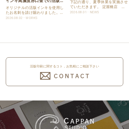
インキ高濃度赤口金での活版名
下記の通り、夏季休業を実施させ
刺
ていただきます。 淀屋橋店 通
オリジナルの活版インキを使用し
常営業いたします。 奈良店 8月
たお名刺を請け賜わりました。
2026.08.01
NEWS
16日（日）～8月20日（木）まで
用紙は新バフン紙Nのきぬを使用
2026.08.02
WORKS
休業いたします。 京都活版印刷
しました。 印刷は片面1色を強い
所 8月8日（土）～8月16日
印圧で活版印刷で仕上げました。
（日）まで休業いたします。 オ
刷色は、CAPPANSTUDIOオリジ
ンラ..
ナルの高濃度赤口金インキを使..
活版印刷に関するコト，お気軽にご相談下さい