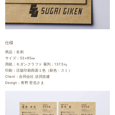
仕様
商品：名刺
サイズ：53×85㎜
用紙：モダンクラフト 菊判：137.5㎏
印刷：活版印刷両面１色（刷色：スミ）
Client：合同会社 須貝技建
Design：青野 哲也さま