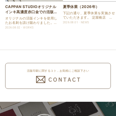
CAPPAN STUDIOオリジナル
夏季休業（2026年）
インキ高濃度赤口金での活版名
下記の通り、夏季休業を実施させ
刺
ていただきます。 淀屋橋店 通
オリジナルの活版インキを使用し
常営業いたします。 奈良店 8月
たお名刺を請け賜わりました。
2026.08.01
NEWS
16日（日）～8月20日（木）まで
用紙は新バフン紙Nのきぬを使用
2026.08.02
WORKS
休業いたします。 京都活版印刷
しました。 印刷は片面1色を強い
所 8月8日（土）～8月16日
印圧で活版印刷で仕上げました。
（日）まで休業いたします。 オ
刷色は、CAPPANSTUDIOオリジ
ンラ..
ナルの高濃度赤口金インキを使..
活版印刷に関するコト，お気軽にご相談下さい