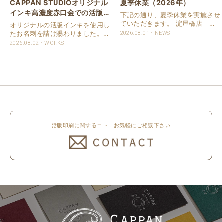
CAPPAN STUDIOオリジナル
夏季休業（2026年）
インキ高濃度赤口金での活版名
下記の通り、夏季休業を実施させ
刺
ていただきます。 淀屋橋店 通
オリジナルの活版インキを使用し
常営業いたします。 奈良店 8月
たお名刺を請け賜わりました。
2026.08.01
NEWS
16日（日）～8月20日（木）まで
用紙は新バフン紙Nのきぬを使用
2026.08.02
WORKS
休業いたします。 京都活版印刷
しました。 印刷は片面1色を強い
所 8月8日（土）～8月16日
印圧で活版印刷で仕上げました。
（日）まで休業いたします。 オ
刷色は、CAPPANSTUDIOオリジ
ンラ..
ナルの高濃度赤口金インキを使..
活版印刷に関するコト，お気軽にご相談下さい