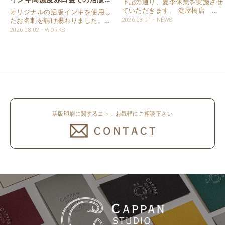
下記の通り、夏季休業を実施させ
刺
ていただきます。 淀屋橋店 通
オリジナルの活版インキを使用し
常営業いたします。 奈良店 8月
たお名刺を請け賜わりました。
2026.08.01
NEWS
16日（日）～8月20日（木）休業
用紙は新バフン紙Nのきぬを使用
2026.08.02
WORKS
いたします。 京都活版印刷所 8
しました。 印刷は片面1色を強い
月8日（土）～8月16日（日）休
印圧で活版印刷で仕上げました。
業いたします。 オンラインショ..
刷色は、CAPPANSTUDIOオリジ
ナルの高濃度赤口金インキを使..
活版印刷に関するコト，お気軽にご相談下さい