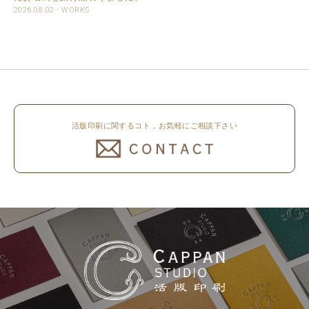
16日（日）～8月20日（木）まで
用紙は新バフン紙Nのきぬを使用
2026.08.02
WORKS
休業いたします。 京都活版印刷
しました。 印刷は片面1色を強い
所 8月8日（土）～8月16日
印圧で活版印刷で仕上げました。
（日）まで休業いたします。 オ
刷色は、CAPPANSTUDIOオリジ
ンラ..
ナルの高濃度赤口金インキを使..
活版印刷に関するコト，お気軽にご相談下さい