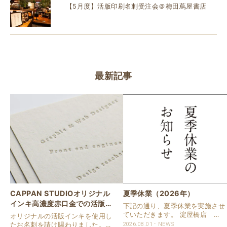
【5月度】活版印刷名刺受注会＠梅田蔦屋書店
最新記事
CAPPAN STUDIOオリジナル
夏季休業（2026年）
インキ高濃度赤口金での活版名
下記の通り、夏季休業を実施させ
刺
ていただきます。 淀屋橋店 通
オリジナルの活版インキを使用し
常営業いたします。 奈良店 8月
たお名刺を請け賜わりました。
2026.08.01
NEWS