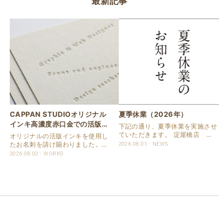
最新記事
CAPPAN STUDIOオリジナル
夏季休業（2026年）
インキ高濃度赤口金での活版名
下記の通り、夏季休業を実施させ
刺
ていただきます。 淀屋橋店 通
オリジナルの活版インキを使用し
常営業いたします。 奈良店 8月
たお名刺を請け賜わりました。
2026.08.01
NEWS
16日（日）～8月20日（木）まで
用紙は新バフン紙Nのきぬを使用
2026.08.02
WORKS
休業いたします。 京都活版印刷
しました。 印刷は片面1色を強い
所 8月8日（土）～8月16日
印圧で活版印刷で仕上げました。
（日）まで休業いたします。 オ
刷色は、CAPPANSTUDIOオリジ
ンラ..
ナルの高濃度赤口金インキを使..