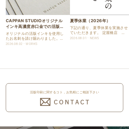
CAPPAN STUDIOオリジナル
夏季休業（2026年）
インキ高濃度赤口金での活版名
下記の通り、夏季休業を実施させ
刺
ていただきます。 淀屋橋店 通
オリジナルの活版インキを使用し
常営業いたします。 奈良店 8月
たお名刺を請け賜わりました。
2026.08.01
NEWS
16日（日）～8月20日（木）まで
用紙は新バフン紙Nのきぬを使用
2026.08.02
WORKS
休業いたします。 京都活版印刷
しました。 印刷は片面1色を強い
所 8月8日（土）～8月16日
印圧で活版印刷で仕上げました。
（日）まで休業いたします。 オ
刷色は、CAPPANSTUDIOオリジ
ンラ..
ナルの高濃度赤口金インキを使..
活版印刷に関するコト，お気軽にご相談下さい