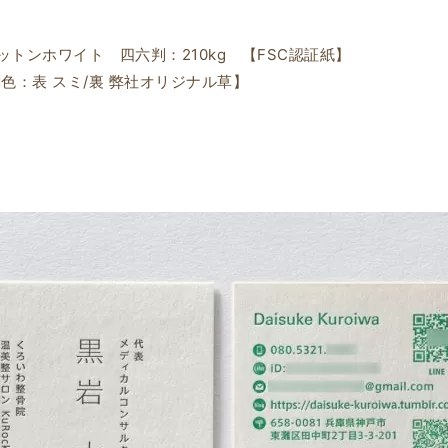
ットンホワイト 四六判：210kg 【FSC認証紙】
刷色：表 スミ/裏 弊社オリジナル草】
ま