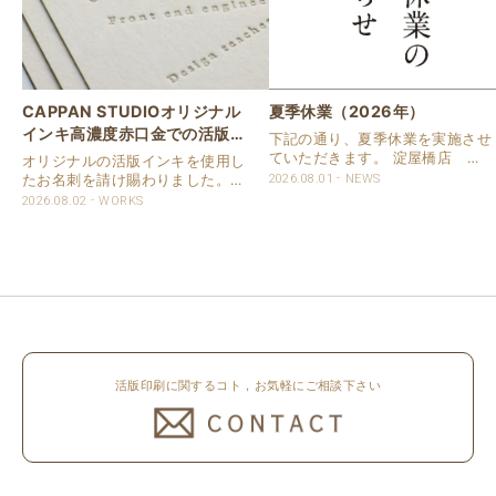
CAPPAN STUDIOオリジナル
夏季休業（2026年）
インキ高濃度赤口金での活版名
下記の通り、夏季休業を実施させ
刺
ていただきます。 淀屋橋店 通
オリジナルの活版インキを使用し
常営業いたします。 奈良店 8月
たお名刺を請け賜わりました。
2026.08.01
NEWS
16日（日）～8月20日（木）まで
用紙は新バフン紙Nのきぬを使用
2026.08.02
WORKS
休業いたします。 京都活版印刷
しました。 印刷は片面1色を強い
所 8月8日（土）～8月16日
印圧で活版印刷で仕上げました。
（日）まで休業いたします。 オ
刷色は、CAPPANSTUDIOオリジ
ンラ..
ナルの高濃度赤口金インキを使..
活版印刷に関するコト，お気軽にご相談下さい